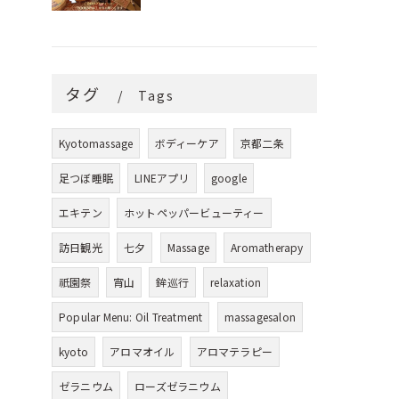
タグ
Tags
Kyotomassage
ボディーケア
京都二条
足つぼ睡眠
LINEアプリ
google
エキテン
ホットペッパービューティー
訪日観光
七夕
Massage
Aromatherapy
祇園祭
宵山
鉾巡行
relaxation
Popular Menu: Oil Treatment
massagesalon
kyoto
アロマオイル
アロマテラピー
ゼラニウム
ローズゼラニウム