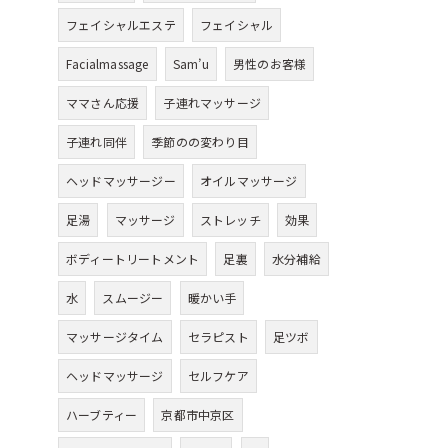
フェイシャルエステ
フェイシャル
Facialmassage
Sam’u
男性のお客様
ママさん応援
子連れマッサージ
子連れ同伴
季節のの変わり目
ヘッドマッサージー
オイルマッサージ
足湯
マッサージ
ストレッチ
効果
ボディートリートメント
足裏
水分補給
水
スムージー
暖かい手
マッサージタイム
セラピスト
足ツボ
ヘッドマッサージ
セルフケア
ハーブティー
京都市中京区