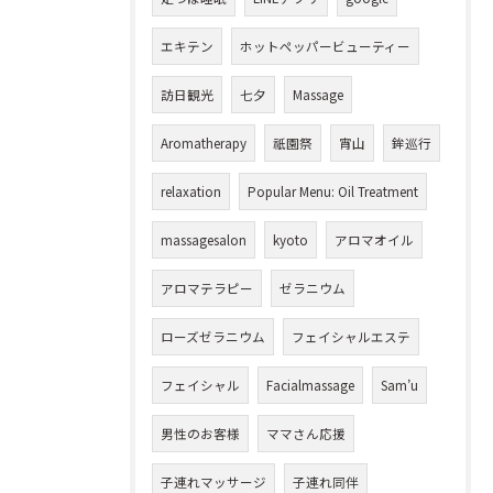
エキテン
ホットペッパービューティー
訪日観光
七夕
Massage
Aromatherapy
祇園祭
宵山
鉾巡行
relaxation
Popular Menu: Oil Treatment
massagesalon
kyoto
アロマオイル
アロマテラピー
ゼラニウム
ローズゼラニウム
フェイシャルエステ
フェイシャル
Facialmassage
Sam’u
男性のお客様
ママさん応援
子連れマッサージ
子連れ同伴