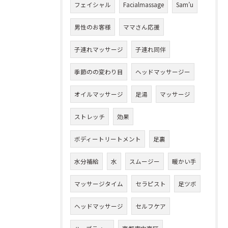
フェイシャル
Facialmassage
Sam’u
男性のお客様
ママさん応援
子連れマッサージ
子連れ同伴
季節のの変わり目
ヘッドマッサージー
オイルマッサージ
足湯
マッサージ
ストレッチ
効果
ボディートリートメント
足裏
水分補給
水
スムージー
暖かい手
マッサージタイム
セラピスト
足ツボ
ヘッドマッサージ
セルフケア