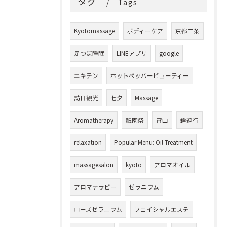
タグ
Tags
Kyotomassage
ボディーケア
京都二条
足つぼ睡眠
LINEアプリ
google
エキテン
ホットペッパービューティー
訪日観光
七夕
Massage
Aromatherapy
祇園祭
宵山
鉾巡行
relaxation
Popular Menu: Oil Treatment
massagesalon
kyoto
アロマオイル
アロマテラピー
ゼラニウム
ローズゼラニウム
フェイシャルエステ