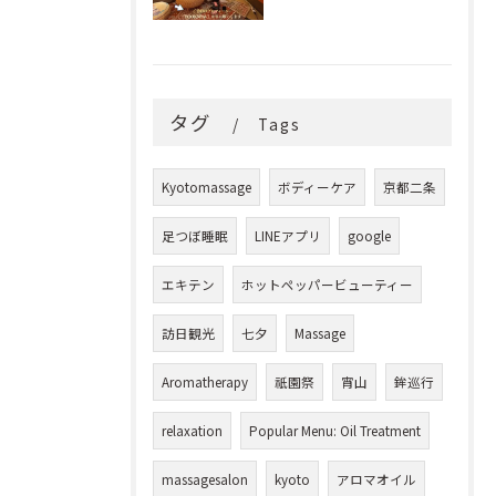
タグ
Tags
Kyotomassage
ボディーケア
京都二条
足つぼ睡眠
LINEアプリ
google
エキテン
ホットペッパービューティー
訪日観光
七夕
Massage
Aromatherapy
祇園祭
宵山
鉾巡行
relaxation
Popular Menu: Oil Treatment
massagesalon
kyoto
アロマオイル