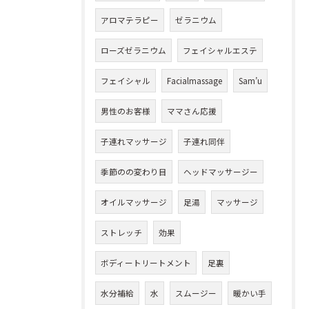
アロマテラピー
ゼラニウム
ローズゼラニウム
フェイシャルエステ
フェイシャル
Facialmassage
Sam’u
男性のお客様
ママさん応援
子連れマッサージ
子連れ同伴
季節のの変わり目
ヘッドマッサージー
オイルマッサージ
足湯
マッサージ
ストレッチ
効果
ボディートリートメント
足裏
水分補給
水
スムージー
暖かい手