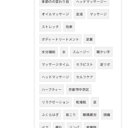
季節のの変わり目
ヘッドマッサージー
オイルマッサージ
足湯
マッサージ
ストレッチ
効果
ボディートリートメント
足裏
水分補給
水
スムージー
暖かい手
マッサージタイム
セラピスト
足ツボ
ヘッドマッサージ
セルフケア
ハーブティー
京都市中京区
リラクゼーション
乾燥肌
足
ふくらはぎ
首こり
眼精疲労
頭痛
ペア
疲れ
リンパ
老廃物