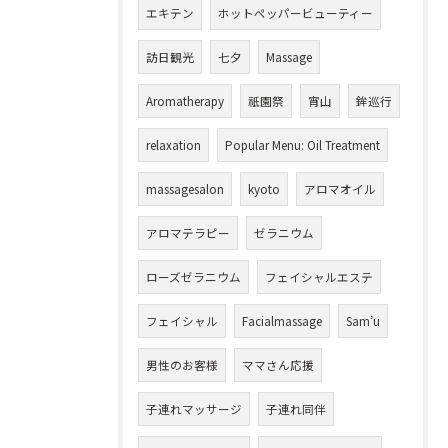
エキテン
ホットペッパービューティー
訪日観光
七夕
Massage
Aromatherapy
祇園祭
宵山
鉾巡行
relaxation
Popular Menu: Oil Treatment
massagesalon
kyoto
アロマオイル
アロマテラピー
ゼラニウム
ローズゼラニウム
フェイシャルエステ
フェイシャル
Facialmassage
Sam’u
男性のお客様
ママさん応援
子連れマッサージ
子連れ同伴