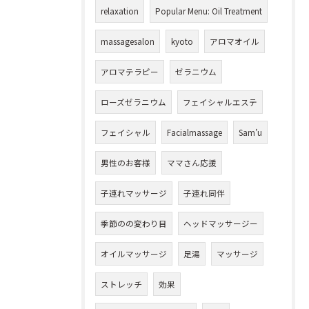
relaxation
Popular Menu: Oil Treatment
massagesalon
kyoto
アロマオイル
アロマテラピー
ゼラニウム
ローズゼラニウム
フェイシャルエステ
フェイシャル
Facialmassage
Sam’u
男性のお客様
ママさん応援
子連れマッサージ
子連れ同伴
季節のの変わり目
ヘッドマッサージー
オイルマッサージ
足湯
マッサージ
ストレッチ
効果