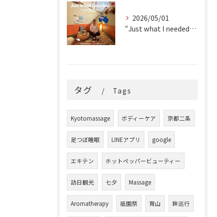
2026/05/01
“Just what I needed!” ✨
タグ
Tags
Kyotomassage
ボディーケア
京都二条
足つぼ睡眠
LINEアプリ
google
エキテン
ホットペッパービューティー
訪日観光
七夕
Massage
Aromatherapy
祇園祭
宵山
鉾巡行