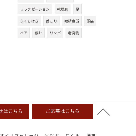
リラクゼーション
乾燥肌
足
ふくらはぎ
首こり
眼精疲労
頭痛
ペア
疲れ
リンパ
老廃物
せはこちら
ご応募はこちら
オイルマッサージ
足ツボ
むくみ
腰痛