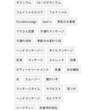
ゼラニウム
ローズゼラニウム
フェイシャルエステ
フェイシャル
Facialmassage
Sam’u
男性のお客様
ママさん応援
子連れマッサージ
子連れ同伴
季節のの変わり目
ヘッドマッサージー
オイルマッサージ
足湯
マッサージ
ストレッチ
効果
ボディートリートメント
足裏
水分補給
水
スムージー
暖かい手
マッサージタイム
セラピスト
足ツボ
ヘッドマッサージ
セルフケア
ハーブティー
京都市中京区