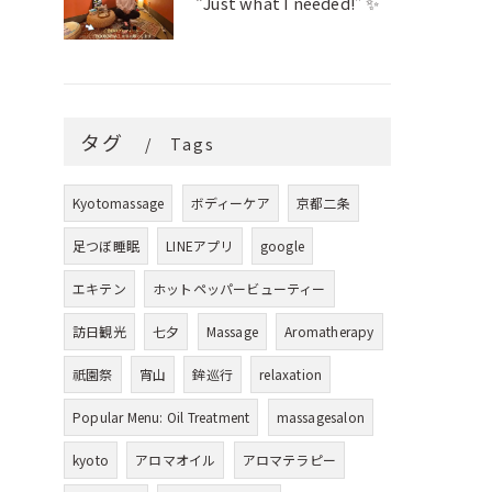
“Just what I needed!” ✨
タグ
Tags
Kyotomassage
ボディーケア
京都二条
足つぼ睡眠
LINEアプリ
google
エキテン
ホットペッパービューティー
訪日観光
七夕
Massage
Aromatherapy
祇園祭
宵山
鉾巡行
relaxation
Popular Menu: Oil Treatment
massagesalon
kyoto
アロマオイル
アロマテラピー