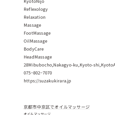
KyotoNijo
Reflexology
Relaxation
Massage
FootMassage
OilMassage
BodyCare
HeadMassage
28Mibubocho,Nakagyo-ku,Kyoto-shi,Kyoto
075−802−7070
https://suzakukirara.jp
京都市中京区でオイルマッサージ
オイルマッサージ