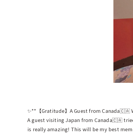
✨**【Gratitude】A Guest from Canada🇨🇦 Wa
A guest visiting Japan from Canada🇨🇦 trie
is really amazing! This will be my best m