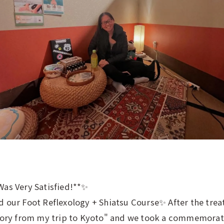
s Very Satisfied!**✨
d our Foot Reflexology + Shiatsu Course✨ After the trea
emory from my trip to Kyoto" and we took a commemorat