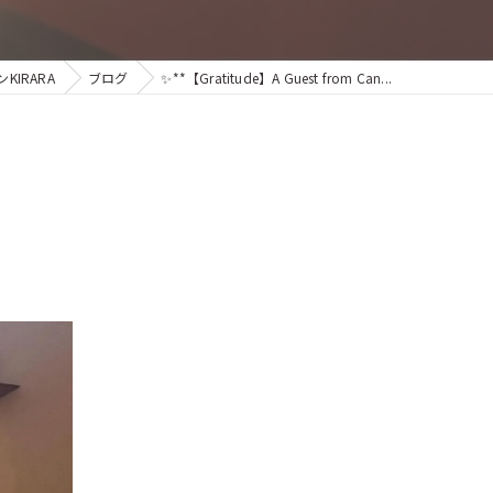
IRARA
ブログ
✨**【Gratitude】A Guest from Can...