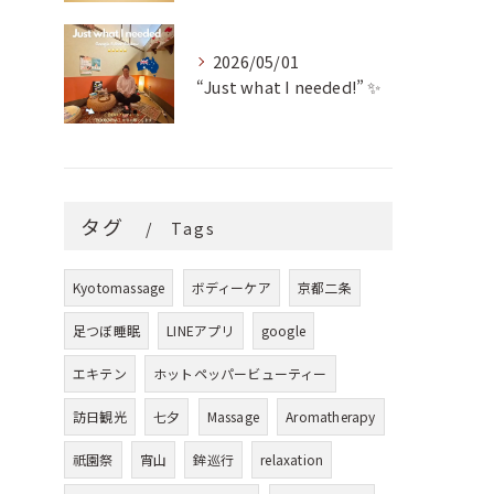
2026/05/01
“Just what I needed!” ✨
タグ
Tags
Kyotomassage
ボディーケア
京都二条
足つぼ睡眠
LINEアプリ
google
エキテン
ホットペッパービューティー
訪日観光
七夕
Massage
Aromatherapy
祇園祭
宵山
鉾巡行
relaxation