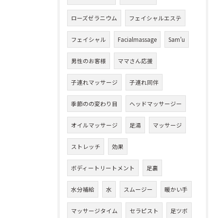
ローズゼラニウム
フェイシャルエステ
フェイシャル
Facialmassage
Sam’u
男性のお客様
ママさん応援
子連れマッサージ
子連れ同伴
季節のの変わり目
ヘッドマッサージー
オイルマッサージ
足湯
マッサージ
ストレッチ
効果
ボディートリートメント
足裏
水分補給
水
スムージー
暖かい手
マッサージタイム
セラピスト
足ツボ