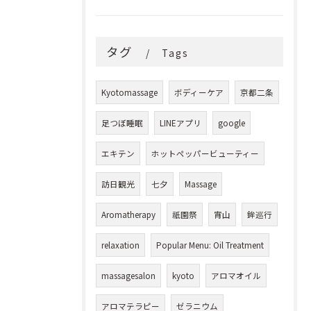
タグ
Tags
Kyotomassage
ボディーケア
京都二条
足つぼ睡眠
LINEアプリ
google
エキテン
ホットペッパービューティー
訪日観光
七夕
Massage
Aromatherapy
祇園祭
宵山
鉾巡行
relaxation
Popular Menu: Oil Treatment
massagesalon
kyoto
アロマオイル
アロマテラピー
ゼラニウム