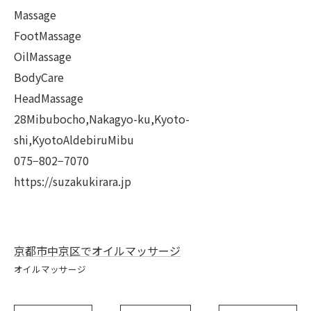
Massage
FootMassage
OilMassage
BodyCare
HeadMassage
28Mibubocho,Nakagyo-ku,Kyoto-
shi,KyotoAldebiruMibu
075−802−7070
https://suzakukirara.jp
京都市中京区でオイルマッサージ
オイルマッサージ