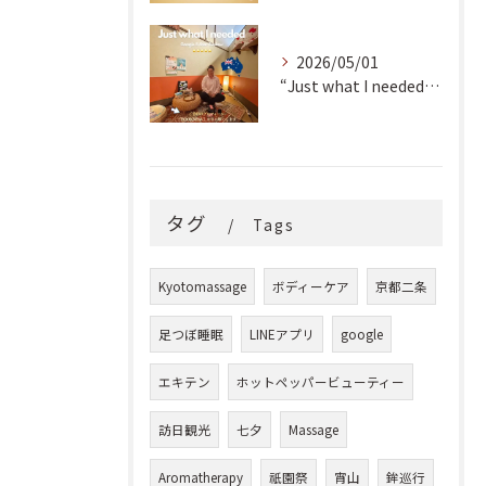
2026/05/01
“Just what I needed!” ✨
タグ
Tags
Kyotomassage
ボディーケア
京都二条
足つぼ睡眠
LINEアプリ
google
エキテン
ホットペッパービューティー
訪日観光
七夕
Massage
Aromatherapy
祇園祭
宵山
鉾巡行