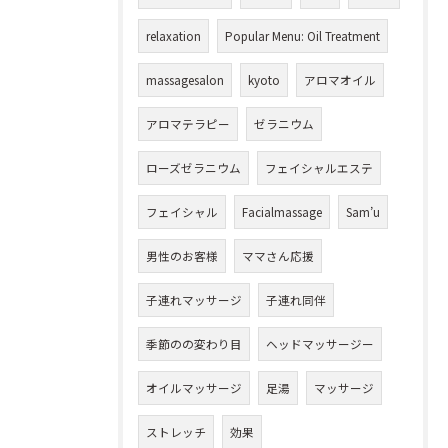
relaxation
Popular Menu: Oil Treatment
massagesalon
kyoto
アロマオイル
アロマテラピー
ゼラニウム
ローズゼラニウム
フェイシャルエステ
フェイシャル
Facialmassage
Sam’u
男性のお客様
ママさん応援
子連れマッサージ
子連れ同伴
季節のの変わり目
ヘッドマッサージー
オイルマッサージ
足湯
マッサージ
ストレッチ
効果