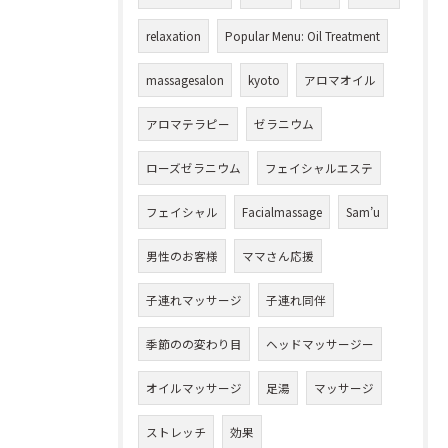
relaxation
Popular Menu: Oil Treatment
massagesalon
kyoto
アロマオイル
アロマテラピー
ゼラニウム
ローズゼラニウム
フェイシャルエステ
フェイシャル
Facialmassage
Sam’u
男性のお客様
ママさん応援
子連れマッサージ
子連れ同伴
季節のの変わり目
ヘッドマッサージー
オイルマッサージ
足湯
マッサージ
ストレッチ
効果