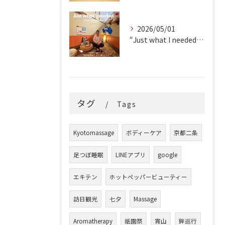
2026/05/01
“Just what I needed!” ✨
タグ
Tags
Kyotomassage
ボディーケア
京都二条
足つぼ睡眠
LINEアプリ
google
エキテン
ホットペッパービューティー
訪日観光
七夕
Massage
Aromatherapy
祇園祭
宵山
鉾巡行