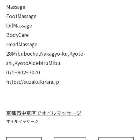
Massage
FootMassage
OilMassage
BodyCare
HeadMassage
28Mibubocho,Nakagyo-ku,Kyoto-
shi,KyotoAldebiruMibu
075−802−7070
https://suzakukirara.jp
京都市中京区でオイルマッサージ
オイルマッサージ