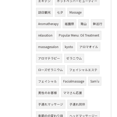
エキテン
ホットペッパービューティー
訪日観光
七夕
Massage
Aromatherapy
祇園祭
宵山
鉾巡行
relaxation
Popular Menu: Oil Treatment
massagesalon
kyoto
アロマオイル
アロマテラピー
ゼラニウム
ローズゼラニウム
フェイシャルエステ
フェイシャル
Facialmassage
Sam’u
男性のお客様
ママさん応援
子連れマッサージ
子連れ同伴
季節のの変わり目
ヘッドマッサージー