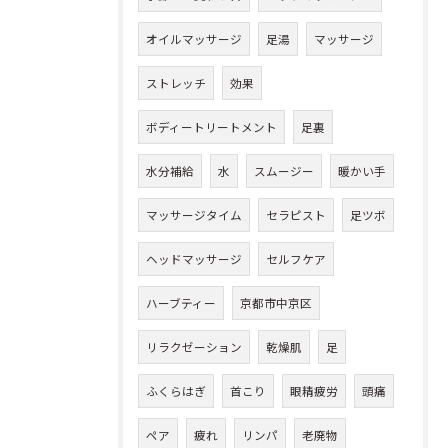
オイルマッサージ
足湯
マッサージ
ストレッチ
効果
ボディートリートメント
足裏
水分補給
水
スムージー
暖かい手
マッサージタイム
セラピスト
足ツボ
ヘッドマッサージ
セルフケア
ハーブティー
京都市中京区
リラクゼーション
乾燥肌
足
ふくらはぎ
首こり
眼精疲労
頭痛
ペア
疲れ
リンパ
老廃物