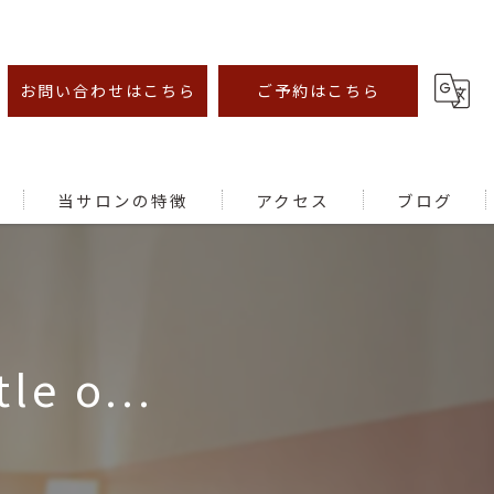
お問い合わせはこちら
ご予約はこちら
当サロンの特徴
アクセス
ブログ
オイルマッサージ
足ツボ
le o...
むくみ
腰痛
肩こり