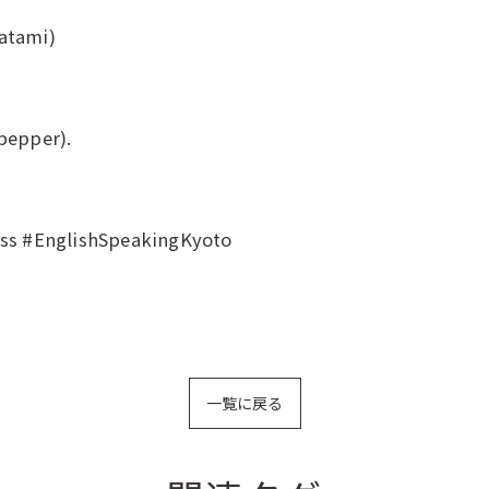
Tatami)
tpepper).
ss #EnglishSpeakingKyoto
一覧に戻る