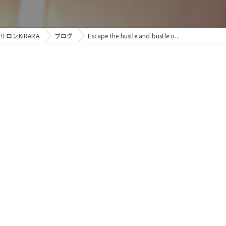
ンKIRARA
ブログ
Escape the hustle and bustle o...