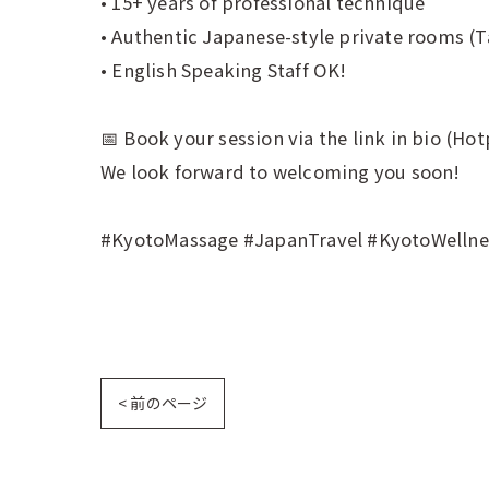
• 15+ years of professional technique
• Authentic Japanese-style private rooms (
• English Speaking Staff OK!
📅 Book your session via the link in bio (Ho
We look forward to welcoming you soon!
#KyotoMassage #JapanTravel #KyotoWellne
< 前のページ