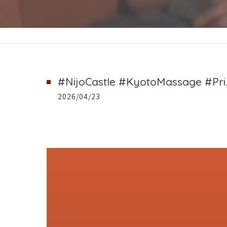
#NijoCastle #KyotoMassage #Pri..
2026/04/23