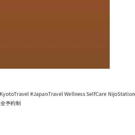
lon #KyotoTravel #JapanTravel Wellness SelfCar
完全予約制