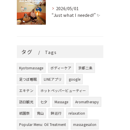
2026/05/01
“Just what I needed!” ✨
タグ
Tags
Kyotomassage
ボディーケア
京都二条
足つぼ睡眠
LINEアプリ
google
エキテン
ホットペッパービューティー
訪日観光
七夕
Massage
Aromatherapy
祇園祭
宵山
鉾巡行
relaxation
Popular Menu: Oil Treatment
massagesalon