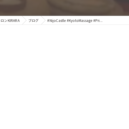
ンKIRARA
ブログ
#NijoCastle #KyotoMassage #Pri...