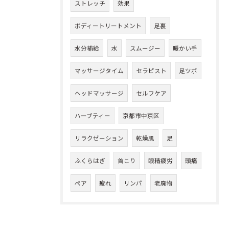
ストレッチ
効果
ボディートリートメント
足裏
水分補給
水
スムージー
暖かい手
マッサージタイム
セラピスト
足ツボ
ヘッドマッサージ
セルフケア
ハーブティー
京都市中京区
リラクゼーション
乾燥肌
足
ふくらはぎ
首こり
眼精疲労
頭痛
ペア
疲れ
リンパ
老廃物