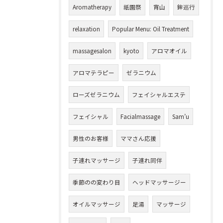
Aromatherapy
祇園祭
宵山
鉾巡行
relaxation
Popular Menu: Oil Treatment
massagesalon
kyoto
アロマオイル
アロマテラピー
ゼラニウム
ローズゼラニウム
フェイシャルエステ
フェイシャル
Facialmassage
Sam’u
男性のお客様
ママさん応援
子連れマッサージ
子連れ同伴
季節のの変わり目
ヘッドマッサージー
オイルマッサージ
足湯
マッサージ