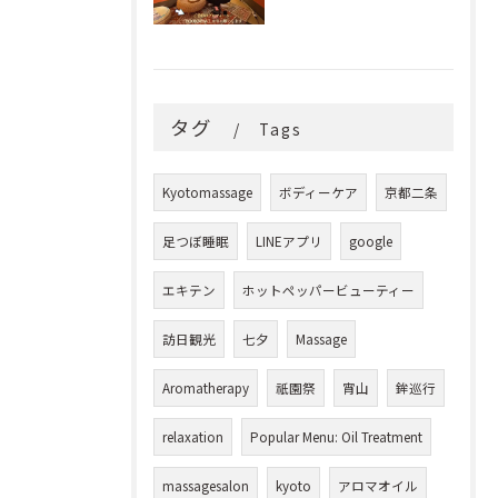
タグ
Tags
Kyotomassage
ボディーケア
京都二条
足つぼ睡眠
LINEアプリ
google
エキテン
ホットペッパービューティー
訪日観光
七夕
Massage
Aromatherapy
祇園祭
宵山
鉾巡行
relaxation
Popular Menu: Oil Treatment
massagesalon
kyoto
アロマオイル