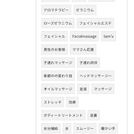
アロマテラピー
ゼラニウム
ローズゼラニウム
フェイシャルエステ
フェイシャル
Facialmassage
Sam’u
男性のお客様
ママさん応援
子連れマッサージ
子連れ同伴
季節のの変わり目
ヘッドマッサージー
オイルマッサージ
足湯
マッサージ
ストレッチ
効果
ボディートリートメント
足裏
水分補給
水
スムージー
暖かい手