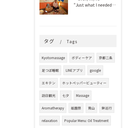
“Just what I needed!” ✨
タグ
Tags
Kyotomassage
ボディーケア
京都二条
足つぼ睡眠
LINEアプリ
google
エキテン
ホットペッパービューティー
訪日観光
七夕
Massage
Aromatherapy
祇園祭
宵山
鉾巡行
relaxation
Popular Menu: Oil Treatment