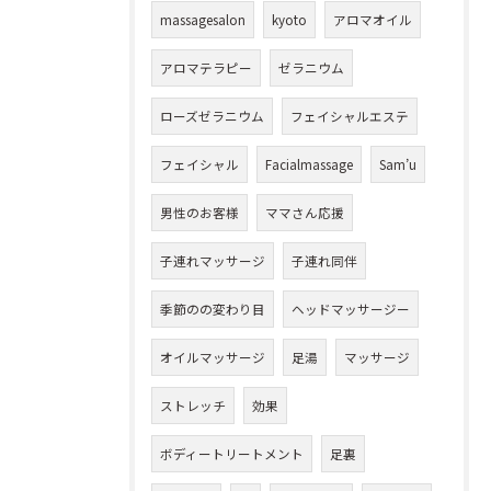
massagesalon
kyoto
アロマオイル
アロマテラピー
ゼラニウム
ローズゼラニウム
フェイシャルエステ
フェイシャル
Facialmassage
Sam’u
男性のお客様
ママさん応援
子連れマッサージ
子連れ同伴
季節のの変わり目
ヘッドマッサージー
オイルマッサージ
足湯
マッサージ
ストレッチ
効果
ボディートリートメント
足裏