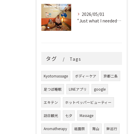
2026/05/01
“Just what I needed!” ✨
タグ
Tags
Kyotomassage
ボディーケア
京都二条
足つぼ睡眠
LINEアプリ
google
エキテン
ホットペッパービューティー
訪日観光
七夕
Massage
Aromatherapy
祇園祭
宵山
鉾巡行