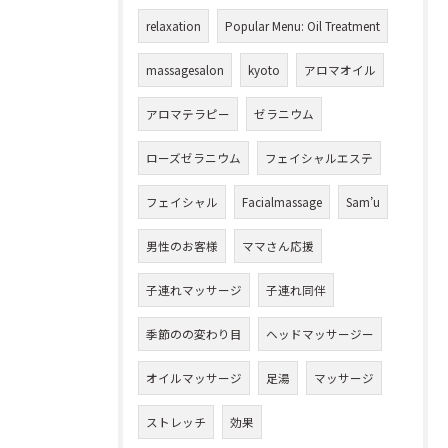
relaxation
Popular Menu: Oil Treatment
massagesalon
kyoto
アロマオイル
アロマテラピー
ゼラニウム
ローズゼラニウム
フェイシャルエステ
フェイシャル
Facialmassage
Sam’u
男性のお客様
ママさん応援
子連れマッサージ
子連れ同伴
季節のの変わり目
ヘッドマッサージー
オイルマッサージ
足湯
マッサージ
ストレッチ
効果