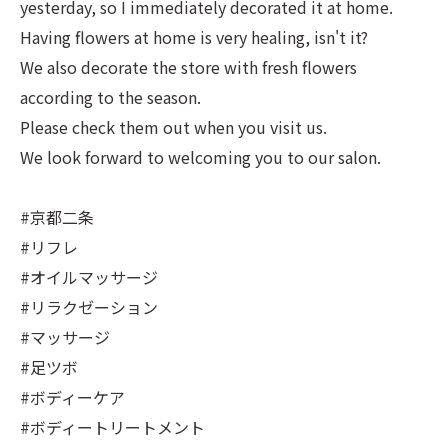
yesterday, so I immediately decorated it at home.
Having flowers at home is very healing, isn't it?
We also decorate the store with fresh flowers
according to the season.
Please check them out when you visit us.
We look forward to welcoming you to our salon.
#京都二条
#リフレ
#オイルマッサージ
#リラクゼーション
#マッサージ
#足ツボ
#ボディーケア
#ボディートリートメント