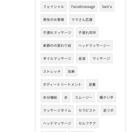
フェイシャル
Facialmassage
Sam’u
男性のお客様
ママさん応援
子連れマッサージ
子連れ同伴
季節のの変わり目
ヘッドマッサージー
オイルマッサージ
足湯
マッサージ
ストレッチ
効果
ボディートリートメント
足裏
水分補給
水
スムージー
暖かい手
マッサージタイム
セラピスト
足ツボ
ヘッドマッサージ
セルフケア