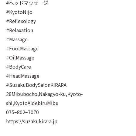
#ヘッドマッサージ
#KyotoNijo
#Reflexology
#Relaxation
#Massage
#FootMassage
#OilMassage
#BodyCare
#HeadMassage
#SuzakuBodySalonKIRARA
28Mibubocho,Nakagyo-ku,Kyoto-
shi,KyotoAldebiruMibu
075−802−7070
https://suzakukirara.jp