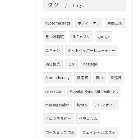
タグ
Tags
Kyotomassage
ボディーケア
京都二条
足つぼ睡眠
LINEアプリ
google
エキテン
ホットペッパービューティー
訪日観光
七夕
Massage
Aromatherapy
祇園祭
宵山
鉾巡行
relaxation
Popular Menu: Oil Treatment
massagesalon
kyoto
アロマオイル
アロマテラピー
ゼラニウム
ローズゼラニウム
フェイシャルエステ