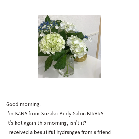
Good morning.
I'm KANA from Suzaku Body Salon KIRARA.
It's hot again this morning, isn't it?
I received a beautiful hydrangea from a friend