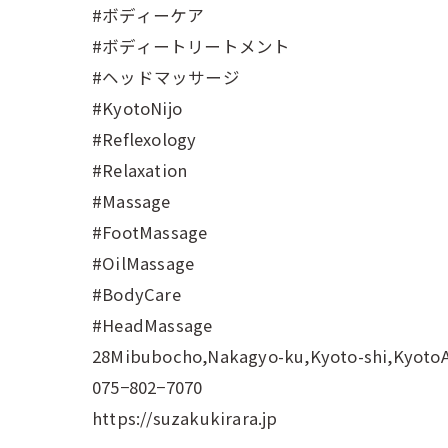
#ボディーケア
#ボディートリートメント
#ヘッドマッサージ
#KyotoNijo
#Reflexology
#Relaxation
#Massage
#FootMassage
#OilMassage
#BodyCare
#HeadMassage
28Mibubocho,Nakagyo-ku,Kyoto-shi,Kyoto
075−802−7070
https://suzakukirara.jp