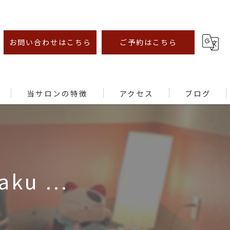
お問い合わせはこちら
ご予約はこちら
当サロンの特徴
アクセス
ブログ
オイルマッサージ
足ツボ
aku ...
むくみ
腰痛
肩こり