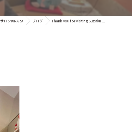
ンKIRARA
ブログ
Thank you for visiting Suzaku ...