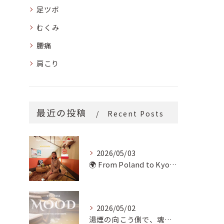
足ツボ
むくみ
腰痛
肩こり
最近の投稿
Recent Posts
2026/05/03
🌍 From Poland to Kyoto! 🇵🇱✨
2026/05/02
湯煙の向こう側で、魂の輪郭を整える。