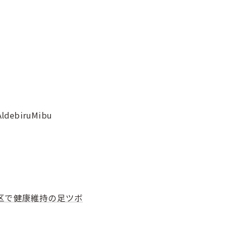
AldebiruMibu
区で健康維持の足ツボ