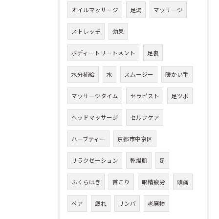
オイルマッサージ
足湯
マッサージ
ストレッチ
効果
ボディートリートメント
足裏
水分補給
水
スムージー
暖かい手
マッサージタイム
セラピスト
足ツボ
ヘッドマッサージ
セルフケア
ハーブティー
京都市中京区
リラクゼーション
乾燥肌
足
ふくらはぎ
首こり
眼精疲労
頭痛
ペア
疲れ
リンパ
老廃物