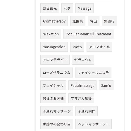
訪日観光
七夕
Massage
Aromatherapy
祇園祭
宵山
鉾巡行
relaxation
Popular Menu: Oil Treatment
massagesalon
kyoto
アロマオイル
アロマテラピー
ゼラニウム
ローズゼラニウム
フェイシャルエステ
フェイシャル
Facialmassage
Sam’u
男性のお客様
ママさん応援
子連れマッサージ
子連れ同伴
季節のの変わり目
ヘッドマッサージー