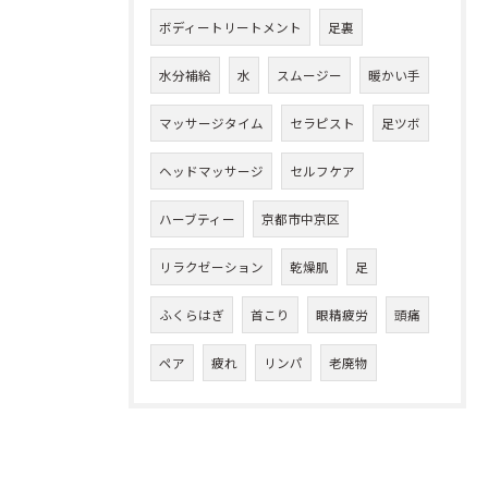
ボディートリートメント
足裏
水分補給
水
スムージー
暖かい手
マッサージタイム
セラピスト
足ツボ
ヘッドマッサージ
セルフケア
ハーブティー
京都市中京区
リラクゼーション
乾燥肌
足
ふくらはぎ
首こり
眼精疲労
頭痛
ペア
疲れ
リンパ
老廃物