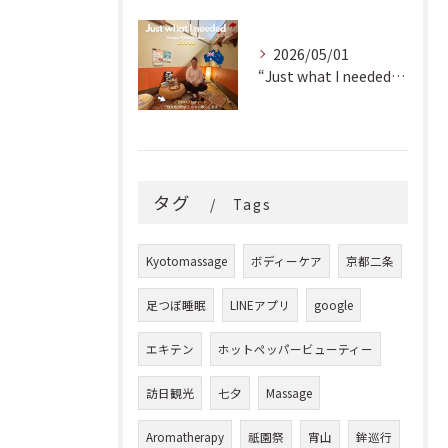
2026/05/01
“Just what I needed!” ✨
タグ
Tags
Kyotomassage
ボディーケア
京都二条
足つぼ睡眠
LINEアプリ
google
エキテン
ホットペッパービューティー
訪日観光
七夕
Massage
Aromatherapy
祇園祭
宵山
鉾巡行