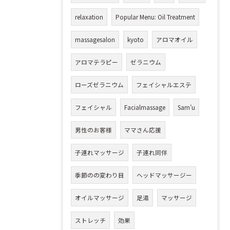
relaxation
Popular Menu: Oil Treatment
massagesalon
kyoto
アロマオイル
アロマテラピー
ゼラニウム
ローズゼラニウム
フェイシャルエステ
フェイシャル
Facialmassage
Sam’u
男性のお客様
ママさん応援
子連れマッサージ
子連れ同伴
季節のの変わり目
ヘッドマッサージー
オイルマッサージ
足湯
マッサージ
ストレッチ
効果