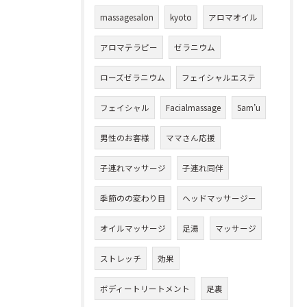
massagesalon
kyoto
アロマオイル
アロマテラピー
ゼラニウム
ローズゼラニウム
フェイシャルエステ
フェイシャル
Facialmassage
Sam’u
男性のお客様
ママさん応援
子連れマッサージ
子連れ同伴
季節のの変わり目
ヘッドマッサージー
オイルマッサージ
足湯
マッサージ
ストレッチ
効果
ボディートリートメント
足裏