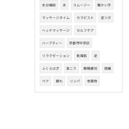
水分補給
水
スムージー
暖かい手
マッサージタイム
セラピスト
足ツボ
ヘッドマッサージ
セルフケア
ハーブティー
京都市中京区
リラクゼーション
乾燥肌
足
ふくらはぎ
首こり
眼精疲労
頭痛
ペア
疲れ
リンパ
老廃物