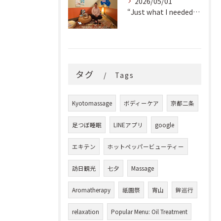
2026/05/01
“Just what I needed!” ✨
タグ
Tags
Kyotomassage
ボディーケア
京都二条
足つぼ睡眠
LINEアプリ
google
エキテン
ホットペッパービューティー
訪日観光
七夕
Massage
Aromatherapy
祇園祭
宵山
鉾巡行
relaxation
Popular Menu: Oil Treatment