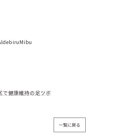
AldebiruMibu
区で健康維持の足ツボ
一覧に戻る