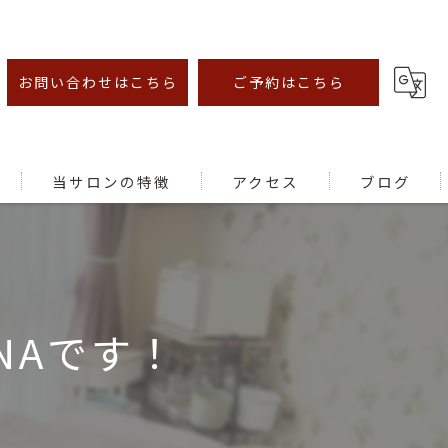
お問い合わせはこちら
ご予約はこちら
当サロンの特徴
アクセス
ブログ
オイルマッサージ
足ツボ
NAです！
むくみ
腰痛
肩こり