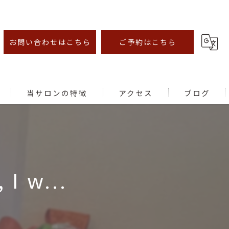
お問い合わせはこちら
ご予約はこちら
当サロンの特徴
アクセス
ブログ
オイルマッサージ
足ツボ
 I w...
むくみ
腰痛
肩こり