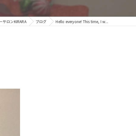
ロンKIRARA
ブログ
Hello everyone! This time, I w...