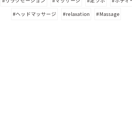
#リラクゼーション
#マッサージ
#足ツボ
#ボディ
#ヘッドマッサージ
#relaxation
#Massage