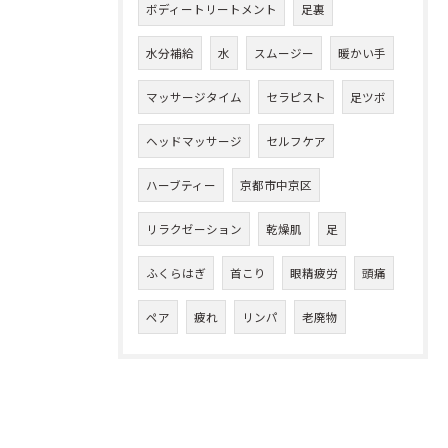
ボディートリートメント
足裏
水分補給
水
スムージー
暖かい手
マッサージタイム
セラピスト
足ツボ
ヘッドマッサージ
セルフケア
ハーブティー
京都市中京区
リラクゼーション
乾燥肌
足
ふくらはぎ
首こり
眼精疲労
頭痛
ペア
疲れ
リンパ
老廃物