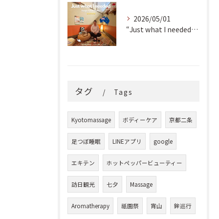
2026/05/01
“Just what I needed!” ✨
タグ
Tags
Kyotomassage
ボディーケア
京都二条
足つぼ睡眠
LINEアプリ
google
エキテン
ホットペッパービューティー
訪日観光
七夕
Massage
Aromatherapy
祇園祭
宵山
鉾巡行