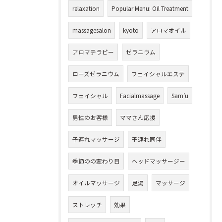
relaxation
Popular Menu: Oil Treatment
massagesalon
kyoto
アロマオイル
アロマテラピー
ゼラニウム
ローズゼラニウム
フェイシャルエステ
フェイシャル
Facialmassage
Sam’u
男性のお客様
ママさん応援
子連れマッサージ
子連れ同伴
季節のの変わり目
ヘッドマッサージー
オイルマッサージ
足湯
マッサージ
ストレッチ
効果