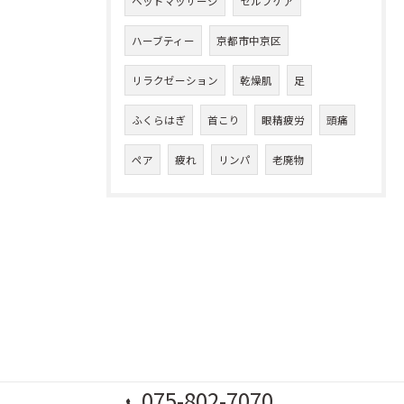
ヘッドマッサージ
セルフケア
ハーブティー
京都市中京区
リラクゼーション
乾燥肌
足
ふくらはぎ
首こり
眼精疲労
頭痛
ペア
疲れ
リンパ
老廃物
075-802-7070