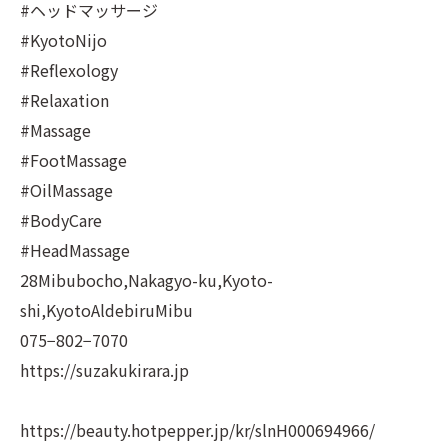
#ヘッドマッサージ
#KyotoNijo
#Reflexology
#Relaxation
#Massage
#FootMassage
#OilMassage
#BodyCare
#HeadMassage
28Mibubocho,Nakagyo-ku,Kyoto-
shi,KyotoAldebiruMibu
075−802−7070
https://suzakukirara.jp
https://beauty.hotpepper.jp/kr/slnH000694966/