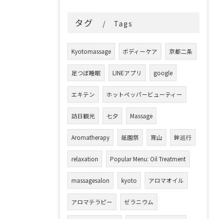
タグ
Tags
Kyotomassage
ボディーケア
京都二条
足つぼ睡眠
LINEアプリ
google
エキテン
ホットペッパービューティー
訪日観光
七夕
Massage
Aromatherapy
祇園祭
宵山
鉾巡行
relaxation
Popular Menu: Oil Treatment
massagesalon
kyoto
アロマオイル
アロマテラピー
ゼラニウム