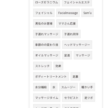
ローズゼラニウム
フェイシャルエステ
フェイシャル
Facialmassage
Sam’u
男性のお客様
ママさん応援
子連れマッサージ
子連れ同伴
季節のの変わり目
ヘッドマッサージー
オイルマッサージ
足湯
マッサージ
ストレッチ
効果
ボディートリートメント
足裏
水分補給
水
スムージー
暖かい手
マッサージタイム
セラピスト
足ツボ