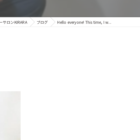
ロンKIRARA
ブログ
Hello everyone! This time, I w...