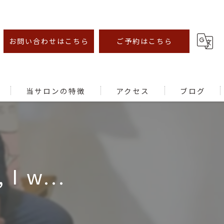
お問い合わせはこちら
ご予約はこちら
当サロンの特徴
アクセス
ブログ
オイルマッサージ
足ツボ
 I w...
むくみ
腰痛
肩こり