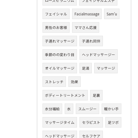
ローズゼラニウム
フェイシャルエステ
フェイシャル
Facialmassage
Sam’u
男性のお客様
ママさん応援
子連れマッサージ
子連れ同伴
季節のの変わり目
ヘッドマッサージー
オイルマッサージ
足湯
マッサージ
ストレッチ
効果
ボディートリートメント
足裏
水分補給
水
スムージー
暖かい手
マッサージタイム
セラピスト
足ツボ
ヘッドマッサージ
セルフケア