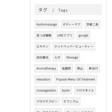
タグ
Tags
Kyotomassage
ボディーケア
京都二条
足つぼ睡眠
LINEアプリ
google
エキテン
ホットペッパービューティー
訪日観光
七夕
Massage
Aromatherapy
祇園祭
宵山
鉾巡行
relaxation
Popular Menu: Oil Treatment
massagesalon
kyoto
アロマオイル
アロマテラピー
ゼラニウム