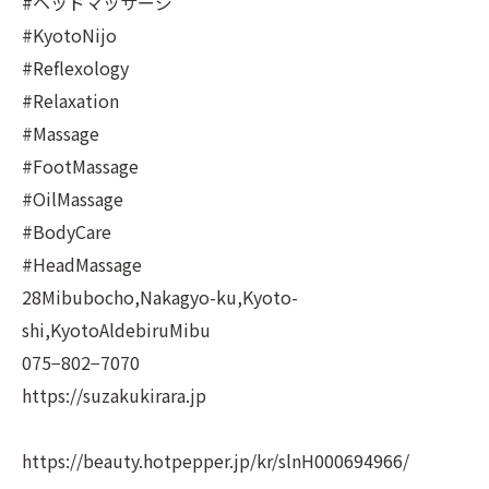
#ヘッドマッサージ
#KyotoNijo
#Reflexology
#Relaxation
#Massage
#FootMassage
#OilMassage
#BodyCare
#HeadMassage
28Mibubocho,Nakagyo-ku,Kyoto-
shi,KyotoAldebiruMibu
075−802−7070
https://suzakukirara.jp
https://beauty.hotpepper.jp/kr/slnH000694966/