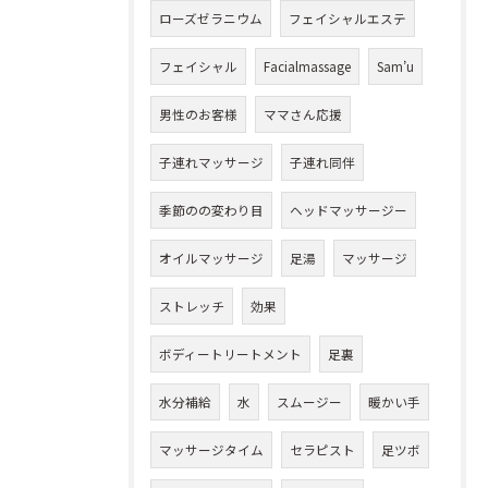
ローズゼラニウム
フェイシャルエステ
フェイシャル
Facialmassage
Sam’u
男性のお客様
ママさん応援
子連れマッサージ
子連れ同伴
季節のの変わり目
ヘッドマッサージー
オイルマッサージ
足湯
マッサージ
ストレッチ
効果
ボディートリートメント
足裏
水分補給
水
スムージー
暖かい手
マッサージタイム
セラピスト
足ツボ