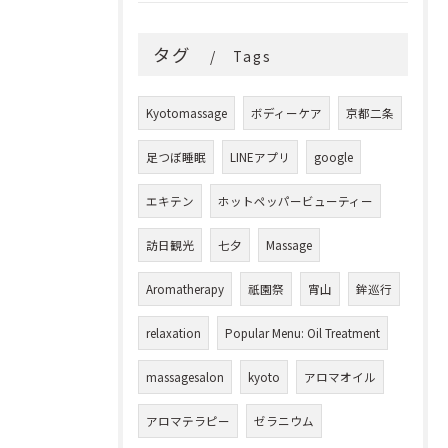
タグ
Tags
Kyotomassage
ボディーケア
京都二条
足つぼ睡眠
LINEアプリ
google
エキテン
ホットペッパービューティー
訪日観光
七夕
Massage
Aromatherapy
祇園祭
宵山
鉾巡行
relaxation
Popular Menu: Oil Treatment
massagesalon
kyoto
アロマオイル
アロマテラピー
ゼラニウム