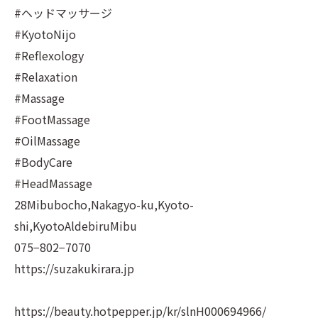
#ヘッドマッサージ
#KyotoNijo
#Reflexology
#Relaxation
#Massage
#FootMassage
#OilMassage
#BodyCare
#HeadMassage
28Mibubocho,Nakagyo-ku,Kyoto-
shi,KyotoAldebiruMibu
075−802−7070
https://suzakukirara.jp
https://beauty.hotpepper.jp/kr/slnH000694966/