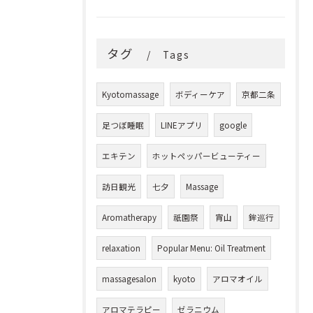
タグ
Tags
Kyotomassage
ボディーケア
京都二条
足つぼ睡眠
LINEアプリ
google
エキテン
ホットペッパービューティー
訪日観光
七夕
Massage
Aromatherapy
祇園祭
宵山
鉾巡行
relaxation
Popular Menu: Oil Treatment
massagesalon
kyoto
アロマオイル
アロマテラピー
ゼラニウム