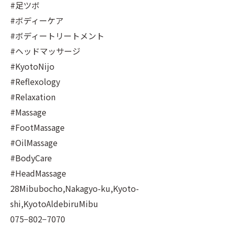
#足ツボ
#ボディーケア
#ボディートリートメント
#ヘッドマッサージ
#KyotoNijo
#Reflexology
#Relaxation
#Massage
#FootMassage
#OilMassage
#BodyCare
#HeadMassage
28Mibubocho,Nakagyo-ku,Kyoto-
shi,KyotoAldebiruMibu
075−802−7070