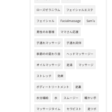
ローズゼラニウム
フェイシャルエステ
フェイシャル
Facialmassage
Sam’u
男性のお客様
ママさん応援
子連れマッサージ
子連れ同伴
季節のの変わり目
ヘッドマッサージー
オイルマッサージ
足湯
マッサージ
ストレッチ
効果
ボディートリートメント
足裏
水分補給
水
スムージー
暖かい手
マッサージタイム
セラピスト
足ツボ