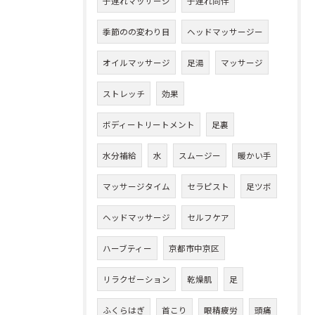
子連れマッサージ
子連れ同伴
季節のの変わり目
ヘッドマッサージー
オイルマッサージ
足湯
マッサージ
ストレッチ
効果
ボディートリートメント
足裏
水分補給
水
スムージー
暖かい手
マッサージタイム
セラピスト
足ツボ
ヘッドマッサージ
セルフケア
ハーブティー
京都市中京区
リラクゼーション
乾燥肌
足
ふくらはぎ
首こり
眼精疲労
頭痛