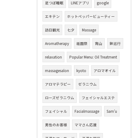
足つぼ睡眠
LINEアプリ
google
エキテン
ホットペッパービューティー
訪日観光
七夕
Massage
Aromatherapy
祇園祭
宵山
鉾巡行
relaxation
Popular Menu: Oil Treatment
massagesalon
kyoto
アロマオイル
アロマテラピー
ゼラニウム
ローズゼラニウム
フェイシャルエステ
フェイシャル
Facialmassage
Sam’u
男性のお客様
ママさん応援