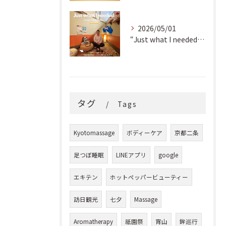
2026/05/01
“Just what I needed!” ✨
タグ
Tags
Kyotomassage
ボディーケア
京都二条
足つぼ睡眠
LINEアプリ
google
エキテン
ホットペッパービューティー
訪日観光
七夕
Massage
Aromatherapy
祇園祭
宵山
鉾巡行